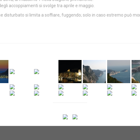
gli accoppiamenti si svolge tra aprile e maggio.
 disturbato si limita a soffiare, fuggendo; solo in caso estremo può m