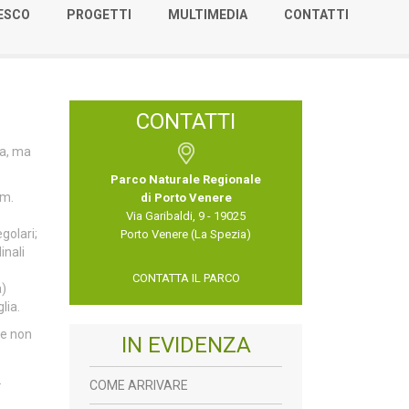
NESCO
PROGETTI
MULTIMEDIA
CONTATTI
CONTATTI
ta, ma
Parco Naturale Regionale
cm.
di Porto Venere
Via Garibaldi, 9 - 19025
golari;
Porto Venere (La Spezia)
inali
CONTATTA IL PARCO
a)
lia.
se non
IN EVIDENZA
.
COME ARRIVARE