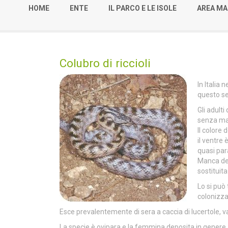
HOME
ENTE
IL PARCO E LE ISOLE
AREA MA
Colubro di riccioli
In Italia
questo se
Gli adult
senza mai
Il colore
il ventre
quasi para
Manca dell
sostituit
Lo si può
colonizza 
Esce prevalentemente di sera a caccia di lucertole, var
La specie è ovipara e la femmina deposita in genere 