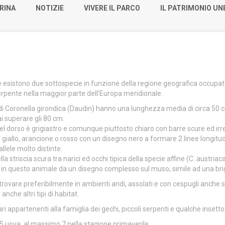
RINA
NOTIZIE
VIVERE IL PARCO
IL PATRIMONIO U
 ne esistono due sottospecie in funzione della regione geografica occupa
rpente nella maggior parte dell’Europa meridionale.
i di Coronella girondica (Daudin) hanno una lunghezza media di circa 50 
 superare gli 80 cm.
 del dorso è grigiastro e comunque piuttosto chiaro con barre scure ed irre
 è giallo, arancione o rosso con un disegno nero a formare 2 linee longitud
llele molto distinte.
a striscia scura tra narici ed occhi tipica della specie affine (C. austriac
a in questo animale da un disegno complesso sul muso, simile ad una brig
 trovare preferibilmente in ambienti aridi, assolati e con cespugli anche 
anche altri tipi di habitat.
i appartenenti alla famiglia dei gechi, piccoli serpenti e qualche insetto
5 uova, al massimo 7 nella stagione primaverile.