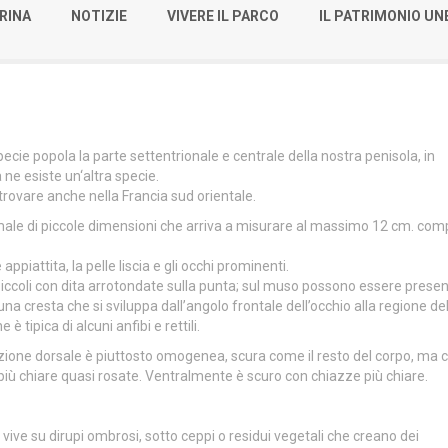
RINA
NOTIZIE
VIVERE IL PARCO
IL PATRIMONIO U
ecie popola la parte settentrionale e centrale della nostra penisola, in
ne esiste un‘altra specie.
 trovare anche nella Francia sud orientale.
male di piccole dimensioni che arriva a misurare al massimo 12 cm. co
 appiattita, la pelle liscia e gli occhi prominenti.
piccoli con dita arrotondate sulla punta; sul muso possono essere presen
una cresta che si sviluppa dall’angolo frontale dell’occhio alla regione de
e è tipica di alcuni anfibi e rettili.
zione dorsale è piuttosto omogenea, scura come il resto del corpo, ma 
iù chiare quasi rosate. Ventralmente è scuro con chiazze più chiare.
vive su dirupi ombrosi, sotto ceppi o residui vegetali che creano dei