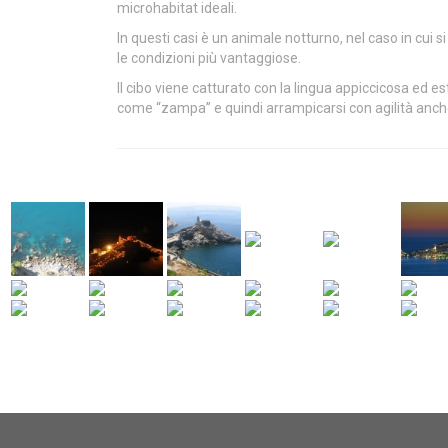
microhabitat ideali.
In questi casi è un animale notturno, nel caso in cui 
le condizioni più vantaggiose.
Il cibo viene catturato con la lingua appiccicosa ed e
come “zampa” e quindi arrampicarsi con agilità anche 