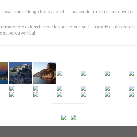
si trovasse in un luogo tropo asciutto si nasconde tra le fessure dove può
stremamente estensibile per le sue dimensioni.E’ in grado di utilizzare la
su pareti verticali.