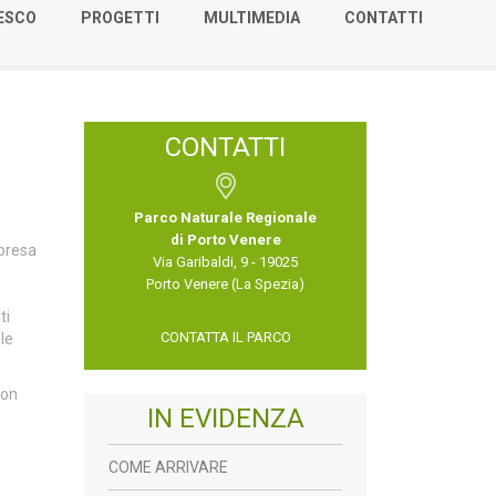
NESCO
PROGETTI
MULTIMEDIA
CONTATTI
CONTATTI
Parco Naturale Regionale
di Porto Venere
mpresa
Via Garibaldi, 9 - 19025
Porto Venere (La Spezia)
ti
CONTATTA IL PARCO
lle
con
IN EVIDENZA
COME ARRIVARE