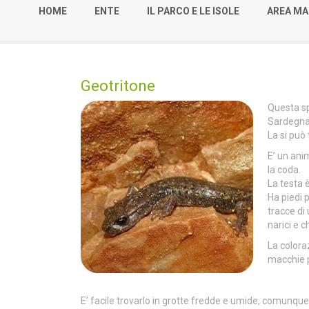
HOME
ENTE
IL PARCO E LE ISOLE
AREA MA
Geotritone
Questa sp
Sardegna 
La si può
E’ un ani
la coda.
La testa è
Ha piedi 
tracce di 
narici e ch
La colora
macchie p
E’ facile trovarlo in grotte fredde e umide, comunque 