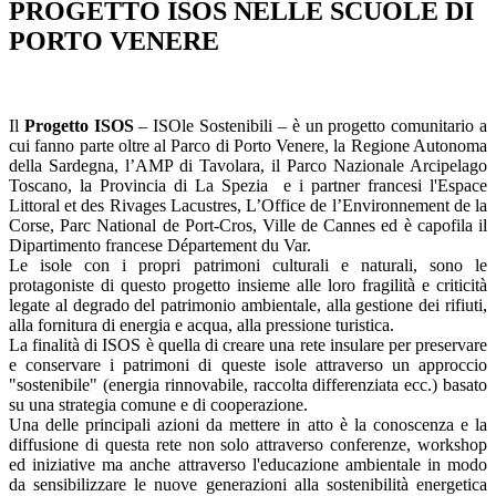
PROGETTO ISOS NELLE SCUOLE DI
PORTO VENERE
Il
Progetto ISOS
– ISOle Sostenibili – è un progetto comunitario a
cui fanno parte oltre al Parco di Porto Venere, la Regione Autonoma
della Sardegna, l’AMP di Tavolara, il Parco Nazionale Arcipelago
Toscano, la Provincia di La Spezia e i partner francesi l'Espace
Littoral et des Rivages Lacustres, L’Office de l’Environnement de la
Corse, Parc National de Port-Cros, Ville de Cannes ed è capofila il
Dipartimento francese Département du Var.
Le isole con i propri patrimoni culturali e naturali, sono le
protagoniste di questo progetto insieme alle loro fragilità e criticità
legate al degrado del patrimonio ambientale, alla gestione dei rifiuti,
alla fornitura di energia e acqua, alla pressione turistica.
La finalità di ISOS è quella di creare una rete insulare per preservare
e conservare i patrimoni di queste isole attraverso un approccio
"sostenibile" (energia rinnovabile, raccolta differenziata ecc.) basato
su una strategia comune e di cooperazione.
Una delle principali azioni da mettere in atto è la conoscenza e la
diffusione di questa rete non solo attraverso conferenze, workshop
ed iniziative ma anche attraverso l'educazione ambientale in modo
da sensibilizzare le nuove generazioni alla sostenibilità energetica