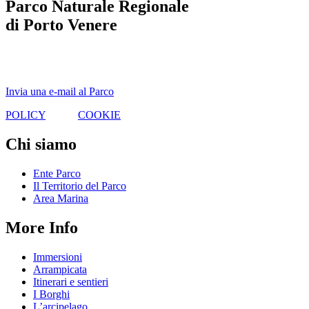
Parco Naturale Regionale
di Porto Venere
Via Garibaldi, 9 - 19025
Porto Venere (La Spezia)
Invia una e-mail al Parco
POLICY
|
COOKIE
Chi siamo
Ente Parco
Il Territorio del Parco
Area Marina
More Info
Immersioni
Arrampicata
Itinerari e sentieri
I Borghi
L’arcipelago