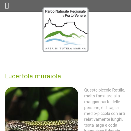
Lucertola muraiola
Questo piccolo Rettile,
molto familiare alla
maggior parte delle
persone, è di taglia
medio-piccola con arti
relativamente lunghi,
testa larga e coda