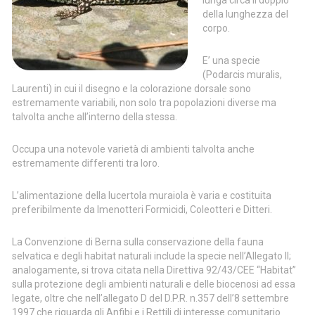
lunga circa il doppio
della lunghezza del
corpo.
E’ una specie
(Podarcis muralis,
Laurenti) in cui il disegno e la colorazione dorsale sono
estremamente variabili, non solo tra popolazioni diverse ma
talvolta anche all’interno della stessa.
Occupa una notevole varietà di ambienti talvolta anche
estremamente differenti tra loro.
L’alimentazione della lucertola muraiola è varia e costituita
preferibilmente da Imenotteri Formicidi, Coleotteri e Ditteri.
La Convenzione di Berna sulla conservazione della fauna
selvatica e degli habitat naturali include la specie nell’Allegato II;
analogamente, si trova citata nella Direttiva 92/43/CEE “Habitat”
sulla protezione degli ambienti naturali e delle biocenosi ad essa
legate, oltre che nell’allegato D del D.P.R. n.357 dell’8 settembre
1997 che riguarda gli Anfibi e i Rettili di interesse comunitario