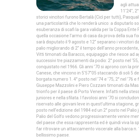
agli attua
11’24”, 2°
storici vincitori furono Bertalà (Cicì per tutti), Pasq
una particolarità che lo renderà unico: a disputarlo 
esuberanza di scafi la gara valida per la Coppa Ente 
quella occasione l’armo di casa da prova della sua forz
sarà disputato il 9 agosto e 12” separano i vincitori dal
palio migliorando di 2” il tempo dell’anno precedente,
Vitti timonati da Baracco, equipaggio che riesce ad a
successivi tre piazzamenti da podio: 2° posto nel ’55, 3°
conquistato nel 1966. Gli anni ’70 si aprono con la pri
Canese, che vincono in 5’57”05 staccando di soli 5 de
borgata numero 1. 4° posto nel ’74 e ’75, 2° nel ’76 e
Giuseppe Mazzolini e Piero Cozzani timonati da Massimo
trionfo per il paese di Porto Venere. Infatti nella ste
juniores e nella sfilata. I favolosi anni ’70 si conclud
riservato alle giovani leve in quest’ultima stagione, g
posto nell’edizione del 1984 ed un 2° posto nel Palio j
Palio del Golfo vedono progressivamente venire meno
del paese che essa rappresenta ed è quindi viva la 
far ritrovare un attaccamento viscerale alla barca n. 
bellissimo paese.