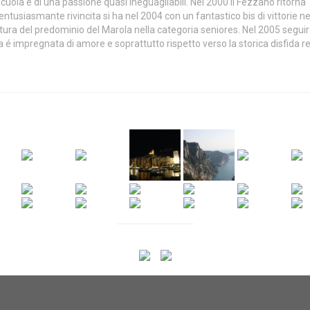
uola e di una passione quasi ineguagliabili. Nel 2000 il Fezzano ritorna
 entusiasmante rivincita si ha nel 2004 con un fantastico bis di vittorie ne
tura del predominio del Marola nella categoria seniores. Nel 2005 seguir
a é impregnata di amore e soprattutto rispetto verso la storica disfida r