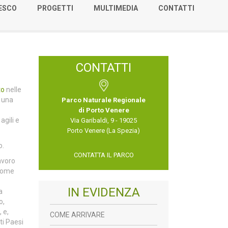
NESCO
PROGETTI
MULTIMEDIA
CONTATTI
CONTATTI
to
nelle
, una
Parco Naturale Regionale
di Porto Venere
agili e
Via Garibaldi, 9 - 19025
Porto Venere (La Spezia)
o.
CONTATTA IL PARCO
avoro
 come
IN EVIDENZA
a
o,
 e,
COME ARRIVARE
ti Paesi