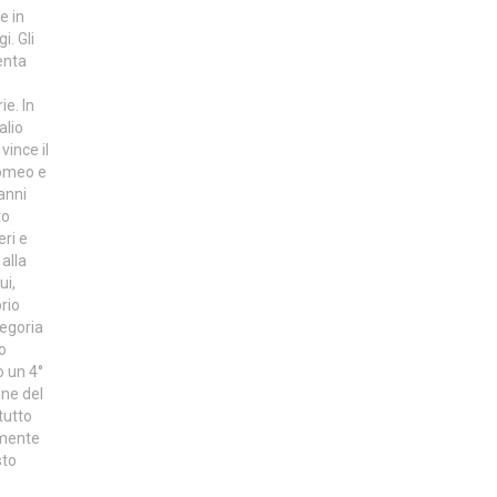
e in
i. Gli
senta
ie. In
alio
vince il
Romeo e
anni
to
eri e
alla
ui,
rio
tegoria
io
o un 4°
one del
tutto
amente
sto