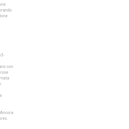
rie.
perando
alone
63-
zzano con
erose
ammata
i
ma
. Ancora
ores.