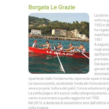
Borgata Le Grazie
La storia 
sotto la g
1932 e de
ha regala
manifestaz
1951.
A seguito 
negli anni
spettacol
premiata 
Dal duemil
giovani d
associazi
ripartendo dalle fondamenta, reperendo spazi e locali 
La nuova società, cavalcando l’onda del rinnovamento r
vera e propria ‘cultura del palio’, l’unica soluzione in 
La scelta paga e di lì a poco, nella categoria juniores
vanno a sommarsi a quella raggiunta nel 1992.
Nel 2014, a distanza di sessantatre anni dall’ultima v
tutto il paese.