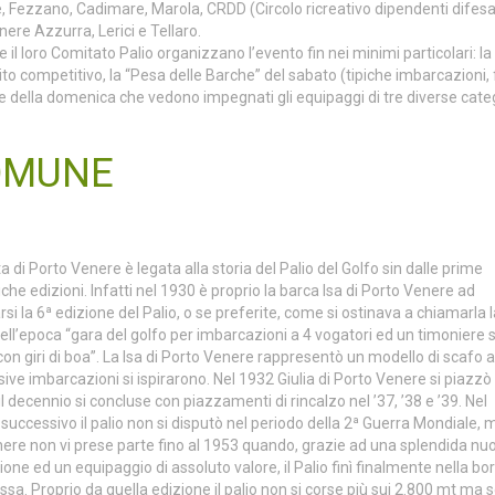
e, Fezzano, Cadimare, Marola, CRDD (Circolo ricreativo dipendenti difesa
re Azzurra, Lerici e Tellaro.
e il loro Comitato Palio organizzano l’evento fin nei minimi particolari: la 
rito competitivo, la “Pesa delle Barche” del sabato (tipiche imbarcazioni, 
are della domenica che vedono impegnati gli equipaggi di tre diverse cate
OMUNE
 di Porto Venere è legata alla storia del Palio del Golfo sin dalle prime
iche edizioni. Infatti nel 1930 è proprio la barca Isa di Porto Venere ad
si la 6ª edizione del Palio, o se preferite, come si ostinava a chiamarla 
ll’epoca “gara del golfo per imbarcazioni a 4 vogatori ed un timoniere s
on giri di boa”. La Isa di Porto Venere rappresentò un modello di scafo a
sive imbarcazioni si ispirarono. Nel 1932 Giulia di Porto Venere si piazzò 
l decennio si concluse con piazzamenti di rincalzo nel ’37, ’38 e ’39. Nel
successivo il palio non si disputò nel periodo della 2ª Guerra Mondiale, 
ere non vi prese parte fino al 1953 quando, grazie ad una splendida nu
one ed un equipaggio di assoluto valore, il Palio finì finalmente nella bo
ssa. Proprio da quella edizione il palio non si corse più sui 2.800 mt ma 