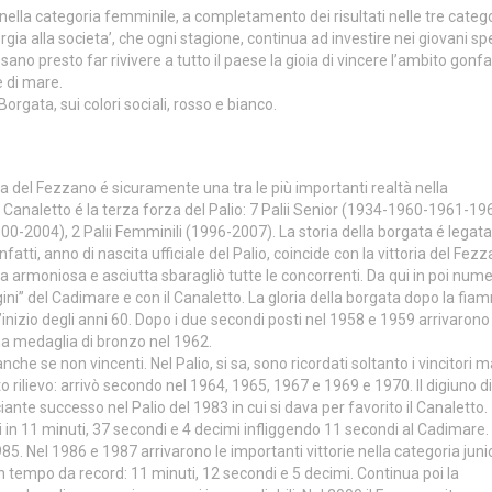
nella categoria femminile, a completamento dei risultati nelle tre catego
gia alla societa’, che ogni stagione, continua ad investire nei giovani s
no presto far rivivere a tutto il paese la gioia di vincere l’ambito gonf
 di mare.
orgata, sui colori sociali, rosso e bianco.
a del Fezzano é sicuramente una tra le più importanti realtà nella
Canaletto é la terza forza del Palio: 7 Palii Senior (1934-1960-1961-19
-2004), 2 Palii Femminili (1996-2007). La storia della borgata é legata
 infatti, anno di nascita ufficiale del Palio, coincide con la vittoria del Fe
pa armoniosa e asciutta sbaragliò tutte le concorrenti. Da qui in poi num
ugini” del Cadimare e con il Canaletto. La gloria della borgata dopo la fi
l’inizio degli anni 60. Dopo i due secondi posti nel 1958 e 1959 arrivarono 
a medaglia di bronzo nel 1962.
he se non vincenti. Nel Palio, si sa, sono ricordati soltanto i vincitori 
to rilievo: arrivò secondo nel 1964, 1965, 1967 e 1969 e 1970. Il digiuno di
ciante successo nel Palio del 1983 in cui si dava per favorito il Canaletto.
i in 11 minuti, 37 secondi e 4 decimi infliggendo 11 secondi al Cadimare
5. Nel 1986 e 1987 arrivarono le importanti vittorie nella categoria juni
un tempo da record: 11 minuti, 12 secondi e 5 decimi. Continua poi la