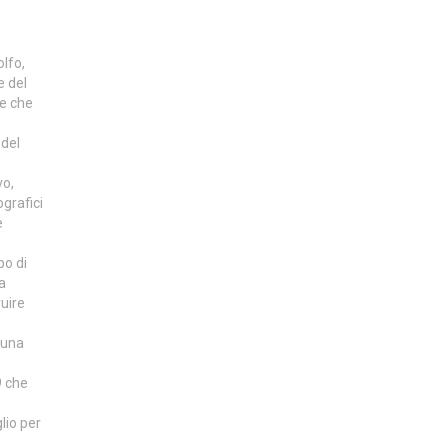
olfo,
e del
ne che
 del
vo,
ografici
e
po di
a
uire
 una
9 che
lio per