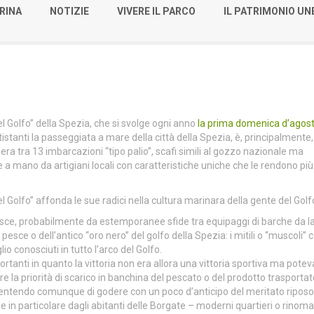
RINA
NOTIZIE
VIVERE IL PARCO
IL PATRIMONIO U
del Golfo” della Spezia, che si svolge ogni anno
la prima domenica d’agos
istanti la passeggiata a mare della città della Spezia, è, principalmente
era tra 13 imbarcazioni “tipo palio”, scafi simili al gozzo nazionale ma
 a mano da artigiani locali con caratteristiche uniche che le rendono più 
del Golfo” affonda le sue radici nella cultura marinara della gente del Golf
nasce, probabilmente da estemporanee sfide tra equipaggi di barche da l
 pesce o dell’antico “oro nero” del golfo della Spezia: i mitili o “muscoli”
o conosciuti in tutto l’arco del Golfo.
ortanti in quanto la vittoria non era allora una vittoria sportiva ma potev
e la priorità di scarico in banchina del pescato o del prodotto trasportat
entendo comunque di godere con un poco d’anticipo del meritato riposo,
i e in particolare dagli abitanti delle Borgate – moderni quartieri o rinoma