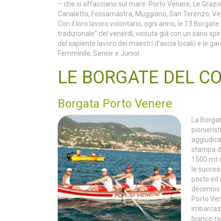
– che si affacciano sul mare: Porto Venere, Le Grazi
Canaletto, Fossamastra, Muggiano, San Terenzo, Vene
Con il loro lavoro volontario, ogni anno, le 13 Borgate 
tradizionale” del venerdì, vissuta già con un sano spi
del sapiente lavoro dei maestri d’ascia locali) e le g
Femminile, Senior e Junior.
LE BORGATE DEL C
Borgata Porto Venere
La Borgata
pionierist
aggiudicar
stampa de
1500 mt c
le succes
posto ed i
decennio 
Porto Ven
imbarcazi
bianco-ro