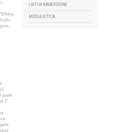
),
I SITI DI IMMERSIONE
“Sfilata
MODULISTICA
frutto
gorie,
la
ui
l quale
al 3°
ma
ova
rgata
scese