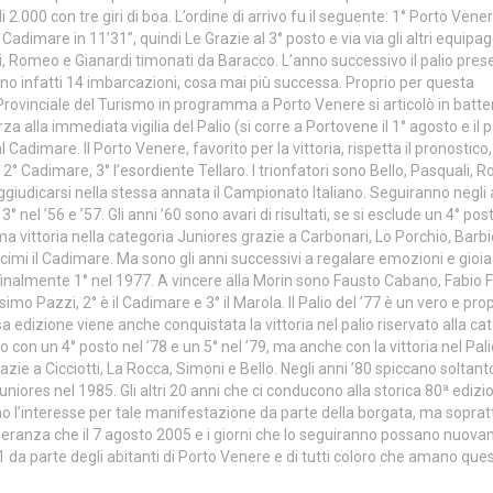
li 2.000 con tre giri di boa. L’ordine di arrivo fu il seguente: 1° Porto Vener
 Cadimare in 11’31”, quindi Le Grazie al 3° posto e via via gli altri equipagg
uali, Romeo e Gianardi timonati da Baracco. L’anno successivo il palio pre
sono infatti 14 imbarcazioni, cosa mai più successa. Proprio per questa
Provinciale del Turismo in programma a Porto Venere si articolò in batter
a alla immediata vigilia del Palio (si corre a Portovene il 1° agosto e il p
 Cadimare. Il Porto Venere, favorito per la vittoria, rispetta il pronostico, 
 2° Cadimare, 3° l’esordiente Tellaro. I trionfatori sono Bello, Pasquali, 
ggiudicarsi nella stessa annata il Campionato Italiano. Seguiranno negli 
 nel ’56 e ’57. Gli anni ’60 sono avari di risultati, se si esclude un 4° pos
ma vittoria nella categoria Juniores grazie a Carbonari, Lo Porchio, Barbi
cimi il Cadimare. Ma sono gli anni successivi a regalare emozioni e gioia 
 finalmente 1° nel 1977. A vincere alla Morin sono Fausto Cabano, Fabio F
 Pazzi, 2° è il Cadimare e 3° il Marola. Il Palio del ’77 è un vero e prop
ssa edizione viene anche conquistata la vittoria nel palio riservato alla ca
ono con un 4° posto nel ’78 e un 5° nel ’79, ma anche con la vittoria nel Pal
razie a Cicciotti, La Rocca, Simoni e Bello. Negli anni ’80 spiccano soltant
uniores nel 1985. Gli altri 20 anni che ci conducono alla storica 80ª edizi
 l’interesse per tale manifestazione da parte della borgata, ma soprat
speranza che il 7 agosto 2005 e i giorni che lo seguiranno possano nuov
1 da parte degli abitanti di Porto Venere e di tutti coloro che amano que