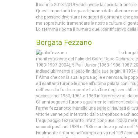
Il biennio 2018-2019 vede invece la società trionfare 
Questi importanti traguardi, hanno dato ulteriore ener
che possano diventare i vogatori di domani e che possa
ma soprattutto tramandare la nostra cultura di gente
Lo stemma riporta il numero due, identificativo della B
Borgata Fezzano
La borgat
manifestazione del Palio del Golfo. Dopo Cadimare e 
1983-1997-2004), 5 Palii Junior (1963-1986-1987-2000
indissolubilmente al palio fin dalle sue origini. Il 1934
l’ Alma che con la sua la prua agile e nervosa, la pop
ed esaltanti furono le sfide all’ultima palata con i “c
dell’ esordio fu dirompente tra la fine degli anni 50 e 
successi nel 1960, 1961 e 1963 inframmezzati da un
Gli anni seguenti furono ugualmente indimenticabili anc
l’armo fezzanotto inanellò una serie di risultati di tut
vittorie venne poi interrotto dallo strepitoso e schiac
L’equipaggio fezzanotto infatti concluse i 2000 metr
secondi posti nel 1984 e 1986 e un terzo posto nel 198
Finalmente il ritorno nell’olimpo arriva nel 1997 con 