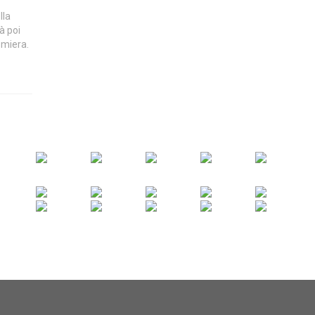
lla
à poi
emiera.