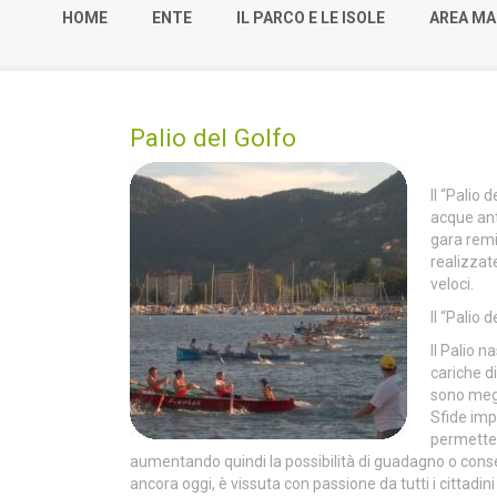
HOME
ENTE
IL PARCO E LE ISOLE
AREA MA
Palio del Golfo
Il “Palio 
acque ant
gara remi
realizzate
veloci.
Il “Palio 
Il Palio 
cariche di
sono megli
Sfide imp
permetter
aumentando quindi la possibilità di guadagno o cons
ancora oggi, è vissuta con passione da tutti i cittadin