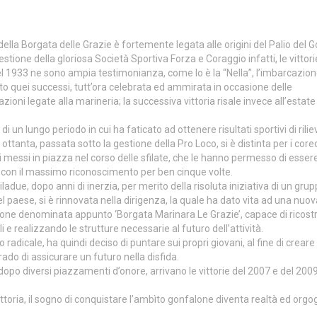
della Borgata delle Grazie è fortemente legata alle origini del Palio del G
estione della gloriosa Società Sportiva Forza e Coraggio infatti, le vittori
l 1933 ne sono ampia testimonianza, come lo è la “Nella”, l’imbarcazio
to quei successi, tutt’ora celebrata ed ammirata in occasione delle
ioni legate alla marineria; la successiva vittoria risale invece all’estate
di un lungo periodo in cui ha faticato ad ottenere risultati sportivi di rilie
 ottanta, passata sotto la gestione della Pro Loco, si è distinta per i core
i messi in piazza nel corso delle sfilate, che le hanno permesso di esser
con il massimo riconoscimento per ben cinque volte.
adue, dopo anni di inerzia, per merito della risoluta iniziativa di un grup
el paese, si è rinnovata nella dirigenza, la quale ha dato vita ad una nuov
one denominata appunto ‘Borgata Marinara Le Grazie’, capace di ricostr
e realizzando le strutture necessarie al futuro dell’attività.
adicale, ha quindi deciso di puntare sui propri giovani, al fine di creare
grado di assicurare un futuro nella disfida.
, dopo diversi piazzamenti d’onore, arrivano le vittorie del 2007 e del 200
ittoria, il sogno di conquistare l’ambìto gonfalone diventa realtà ed orgog