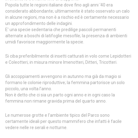
Popola tutte le regioni italiane dove fino agli anni ‘40 era
considerato abbondante; ultimamente è stato osservato un calo
in alcune regioni, ma non è a rischio ed è certamente necessario
un approfondimento delle indagini.
E’ una specie sedentaria che predilige pascoli permanenti
alternate a boschi di latifoglie mesofile; la presenza di ambienti
umidi favorisce maggiormente la specie.
Si ciba preferibilmente di insetti catturati in volo come Lepidotteri
e Coleotteri; in misura minore Imenotteri, Ditteri, Tricotteri.
Gli accoppiamenti avvengono in autunno ma già da magio si
formano le colonie riproduttive; la femmina partorisce un solo
piccolo, una volta l’anno.
Non è detto che ci sia un parto ogni anno e in ogni caso la
femmina non rimane gravida prima del quarto anno.
Le numerose grotte e l’ambiente tipico del Parco sono
certamente ideali per questo mammifero che infatti è facile
vedere nelle re serali e notturne.