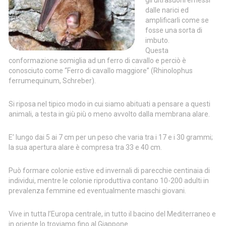
gli ultrasuoni emessi
dalle narici ed
amplificarli come se
fosse una sorta di
imbuto.
Questa
conformazione somiglia ad un ferro di cavallo e perciò è
conosciuto come “Ferro di cavallo maggiore” (Rhinolophus
ferrumequinum, Schreber).
Si riposa nel tipico modo in cui siamo abituati a pensare a questi
animali, a testa in giù più o meno avvolto dalla membrana alare.
E’ lungo dai 5 ai 7 cm per un peso che varia tra i 17 e i 30 grammi;
la sua apertura alare è compresa tra 33 e 40 cm.
Può formare colonie estive ed invernali di parecchie centinaia di
individui, mentre le colonie riproduttiva contano 10-200 adulti in
prevalenza femmine ed eventualmente maschi giovani.
Vive in tutta l’Europa centrale, in tutto il bacino del Mediterraneo e
in oriente lo troviamo fino al Giappone.