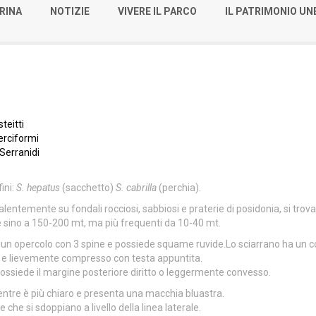
RINA
NOTIZIE
VIVERE IL PARCO
IL PATRIMONIO U
teitti
rciformi
Serranidi
ini:
S. hepatus
(sacchetto)
S. cabrilla
(perchia).
alentemente su fondali rocciosi, sabbiosi e praterie di posidonia, si trova
e sino a 150-200 mt, ma più frequenti da 10-40 mt.
un opercolo con 3 spine e possiede squame ruvide.Lo sciarrano ha un c
 e lievemente compresso con testa appuntita.
ossiede il margine posteriore diritto o leggermente convesso.
ventre è più chiaro e presenta una macchia bluastra.
che si sdoppiano a livello della linea laterale.