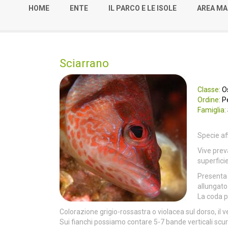
HOME
ENTE
IL PARCO E LE ISOLE
AREA MA
Sciarrano
Classe:
Os
Ordine:
Pe
Famiglia:
Specie aff
Vive prev
superfici
Presenta 
allungato
La coda p
Colorazione grigio-rossastra o violacea sul dorso, il 
Sui fianchi possiamo contare 5-7 bande verticali scure 