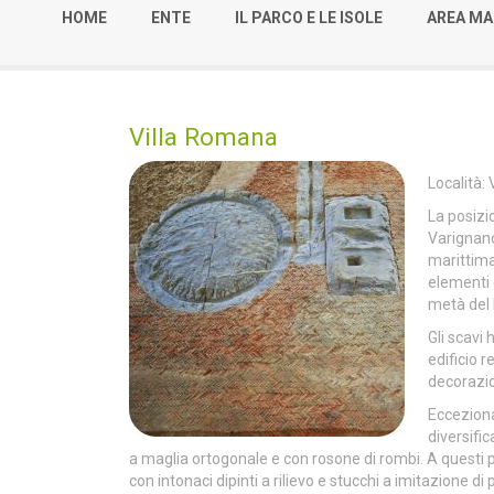
HOME
ENTE
IL PARCO E LE ISOLE
AREA MA
Villa Romana
Località:
La posizi
Varignano
marittima
elementi c
metà del I
Gli scavi 
edificio r
decorazion
Ecceziona
diversifi
a maglia ortogonale e con rosone di rombi. A questi pa
con intonaci dipinti a rilievo e stucchi a imitazione d