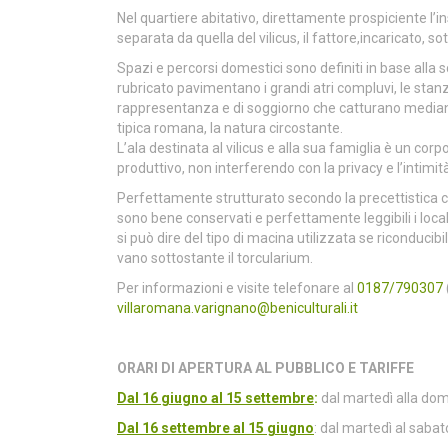
Nel quartiere abitativo, direttamente prospiciente l
separata da quella del vilicus, il fattore,incaricato, s
Spazi e percorsi domestici sono definiti in base alla s
rubricato pavimentano i grandi atri compluvi, le stanze
rappresentanza e di soggiorno che catturano mediant
tipica romana, la natura circostante.
L’ala destinata al vilicus e alla sua famiglia è un corp
produttivo, non interferendo con la privacy e l’intimit
Perfettamente strutturato secondo la precettistica cato
sono bene conservati e perfettamente leggibili i local
si può dire del tipo di macina utilizzata se riconduci
vano sottostante il torcularium.
Per informazioni e visite telefonare al
0187/790307
villaromana.varignano@beniculturali.it
ORARI DI APERTURA AL PUBBLICO E TARIFFE
Dal 16 giugno al 15 settembre
:
dal martedì alla dome
Dal 16 settembre al 15 giugno
: dal martedì al saba