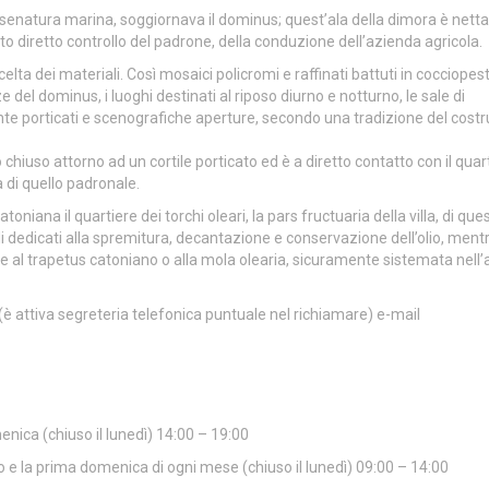
’insenatura marina, soggiornava il dominus; quest’ala della dimora è net
otto diretto controllo del padrone, della conduzione dell’azienda agricola.
celta dei materiali. Così mosaici policromi e raffinati battuti in cocciopes
 del dominus, i luoghi destinati al riposo diurno e notturno, le sale di
e porticati e scenografiche aperture, secondo una tradizione del costr
o chiuso attorno ad un cortile porticato ed è a diretto contatto con il quar
à di quello padronale.
niana il quartiere dei torchi oleari, la pars fructuaria della villa, di que
i dedicati alla spremitura, decantazione e conservazione dell’olio, mentr
bile al trapetus catoniano o alla mola olearia, sicuramente sistemata nell
(è attiva segreteria telefonica puntuale nel richiamare) e-mail
nica (chiuso il lunedì) 14:00 – 19:00
to e la prima domenica di ogni mese (chiuso il lunedì) 09:00 – 14:00