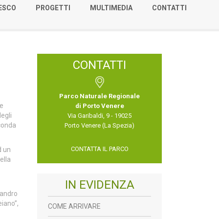
NESCO
PROGETTI
MULTIMEDIA
CONTATTI
CONTATTI
Parco Naturale Regionale
 e
di Porto Venere
egli
Via Garibaldi, 9 - 19025
econda
Porto Venere (La Spezia)
CONTATTA IL PARCO
d un
ella
IN EVIDENZA
eandro
eiano”,
COME ARRIVARE