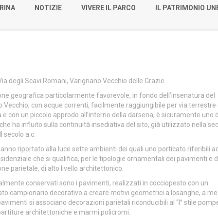
RINA
NOTIZIE
VIVERE IL PARCO
IL PATRIMONIO U
 Via degli Scavi Romani, Varignano Vecchio delle Grazie.
one geografica particolarmente favorevole, in fondo dell’insenatura del
 Vecchio, con acque correnti, facilmente raggiungibile per via terrestre
 e con un piccolo approdo all’interno della darsena, è sicuramente uno d
he ha influito sulla continuità insediativa del sito, già utilizzato nella s
I secolo a.c.
hanno riportato alla luce sette ambienti dei quali uno porticato riferibili a
esidenziale che si qualifica, per le tipologie ornamentali dei pavimenti e d
e parietale, di alto livello architettonico.
lmente conservati sono i pavimenti, realizzati in cocciopesto con un
cato campionario decorativo a creare motivi geometrici a losanghe, a m
vimenti si associano decorazioni parietali riconducibili al “I° stile pomp
i partiture architettoniche e marmi policromi.