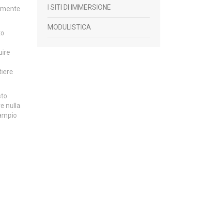
I SITI DI IMMERSIONE
tamente
MODULISTICA
to
uire
tiere
sto
e nulla
’ampio